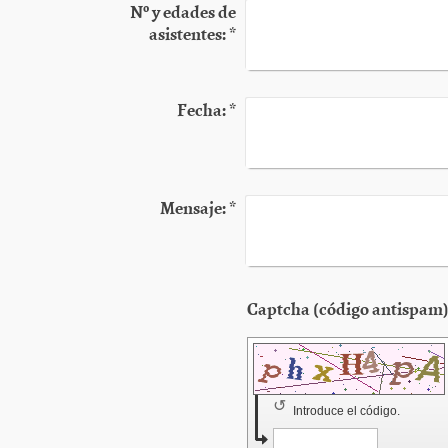
Nº y edades de
asistentes:
*
Fecha:
*
Mensaje:
*
↺
Introduce el código.