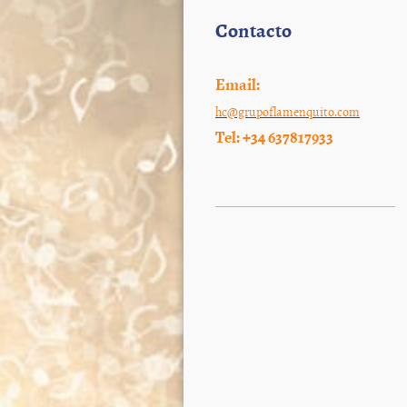
Contacto
Email:
hc@grupoflamenquito.com
Tel:
+34 637817933